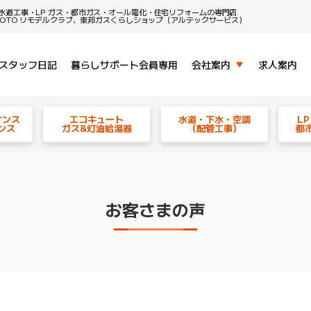
水道工事・LP ガス・都市ガス・オール電化・住宅リフォームの専門店
、TOTO リモデルクラブ、東邦ガスくらしショップ（アルテックサービス）
スタッフ日記
暮らしサポート会員専用
会社案内
求人案内
ナンス
エコキュート
水道・下水・空調
L
ンス
ガス&灯油給湯器
（配管工事）
都
お客さまの声